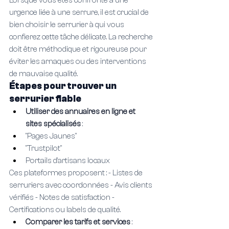
Lorsque vous êtes confronté à une 
urgence liée à une serrure, il est crucial de 
bien choisir le serrurier à qui vous 
confierez cette tâche délicate. La recherche 
doit être méthodique et rigoureuse pour 
éviter les arnaques ou des interventions 
de mauvaise qualité.
Étapes pour trouver un 
serrurier fiable
Utiliser des annuaires en ligne et 
sites spécialisés 
:
"Pages Jaunes"
"Trustpilot"
Portails d’artisans locaux
Ces plateformes proposent : - Listes de 
serruriers avec coordonnées - Avis clients 
vérifiés - Notes de satisfaction - 
Certifications ou labels de qualité.
Comparer les tarifs et services 
: