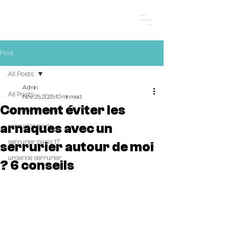
Start.
Post
All Posts
Admin
All Posts
Nov 25, 2025
10 min read
Comment éviter les
urgence serrurier
arnaques avec un
serrurier paris
serrurier paris 17
serrurier autour de moi
urgence serrurier
? 6 conseils