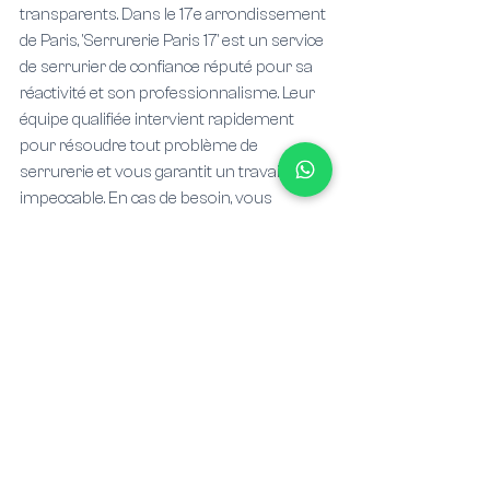
transparents. Dans le 17e arrondissement 
de Paris, 'Serrurerie Paris 17' est un service 
de serrurier de confiance réputé pour sa 
réactivité et son professionnalisme. Leur 
équipe qualifiée intervient rapidement 
pour résoudre tout problème de 
serrurerie et vous garantit un travail 
impeccable. En cas de besoin, vous 
pouvez les contacter au 01 XX XX XX XX 
pour une intervention rapide et efficace.
En conclusion, la sécurité de votre 
logement est une priorité. Engager un 
serrurier compétent et digne de confiance 
à Paris 17 est la première étape pour 
protéger votre foyer. N'hésitez pas à faire 
appel à des professionnels expérimentés 
et réputés pour assurer la tranquillité 
d'esprit et la sûreté de votre habitation.