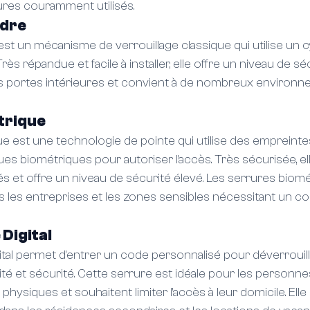
ures couramment utilisés.
ndre
 est un mécanisme de verrouillage classique qui utilise un c
rès répandue et facile à installer, elle offre un niveau de sé
les portes intérieures et convient à de nombreux environ
trique
e est une technologie de pointe qui utilise des empreintes
ues biométriques pour autoriser l'accès. Très sécurisée, ell
és et offre un niveau de sécurité élevé. Les serrures biom
s les entreprises et les zones sensibles nécessitant un co
Digital
ital permet d'entrer un code personnalisé pour déverrouille
té et sécurité. Cette serrure est idéale pour les personne
physiques et souhaitent limiter l'accès à leur domicile. Elle 