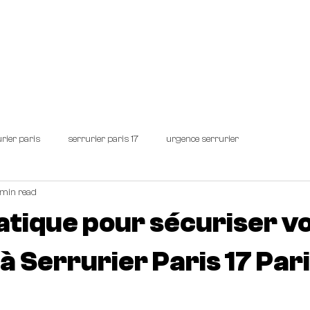
IER PARIS
Demandez un devis personnalisé !
URG
rier paris
serrurier paris 17
urgence serrurier
 min read
atique pour sécuriser v
à Serrurier Paris 17 Par