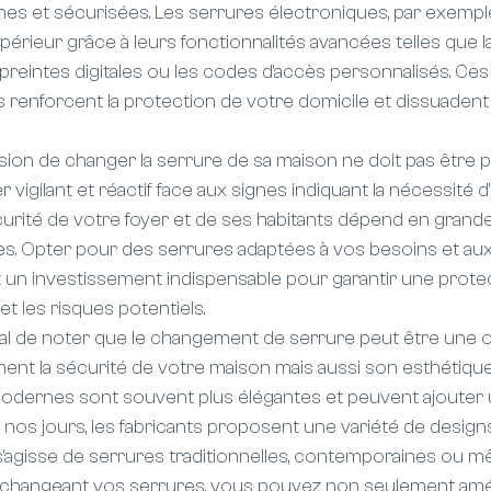
s et sécurisées. Les serrures électroniques, par exemple,
périeur grâce à leurs fonctionnalités avancées telles que la
reintes digitales ou les codes d'accès personnalisés. Ce
s renforcent la protection de votre domicile et dissuadent 
sion de changer la serrure de sa maison ne doit pas être pris
r vigilant et réactif face aux signes indiquant la nécessité d
rité de votre foyer et de ses habitants dépend en grande 
ures. Opter pour des serrures adaptées à vos besoins et a
t un investissement indispensable pour garantir une prote
et les risques potentiels.
ial de noter que le changement de serrure peut être une 
nt la sécurité de votre maison mais aussi son esthétique. E
odernes sont souvent plus élégantes et peuvent ajouter
e nos jours, les fabricants proposent une variété de design
il s'agisse de serrures traditionnelles, contemporaines ou 
en changeant vos serrures, vous pouvez non seulement amél