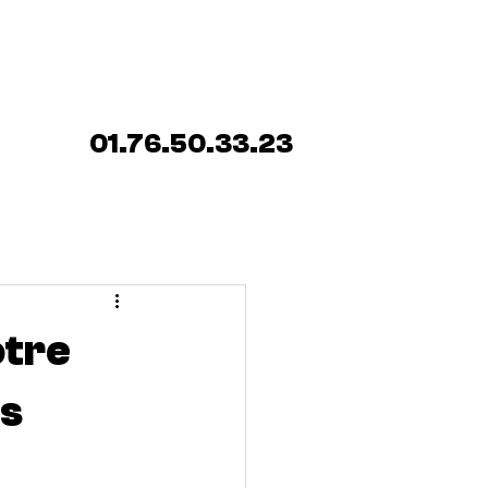
ENCE SERRURIER
Blog
01.76.50.33.23
otre
is