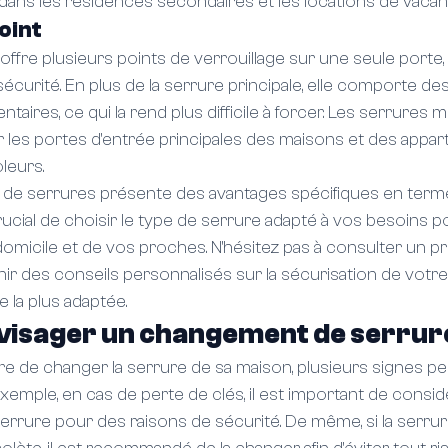
dans les résidences secondaires et les locations de vacan
oint
offre plusieurs points de verrouillage sur une seule porte, 
écurité. En plus de la serrure principale, elle comporte des
taires, ce qui la rend plus difficile à forcer. Les serrures m
r les portes d'entrée principales des maisons et des appa
leurs.
de serrures présente des avantages spécifiques en terme
 crucial de choisir le type de serrure adapté à vos besoins po
omicile et de vos proches. N'hésitez pas à consulter un p
nir des conseils personnalisés sur la sécurisation de votre
e la plus adaptée.
visager un changement de serrur
ire de changer la serrure de sa maison, plusieurs signes pe
exemple, en cas de perte de clés, il est important de consid
rrure pour des raisons de sécurité. De même, si la serrur