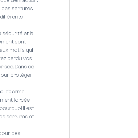
ue d'effraction. 
r des serrures 
ifférents 
sécurité et la 
gement sont 
aux motifs qui 
avez perdu vos 
orisée. Dans ce 
pour protéger 
l d'alarme 
ement forcée 
pourquoi il est 
os serrures et 
 pour des 