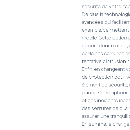
sécurité de votre habi
De plus, la technolog
avancées qui faciliten
exemple, permettent d
mobile. Cette option 
l'accès à leur maison, 
certaines serrures co
tentative d'intrusion, 
Enfin, en changeant v
de protection pour v
élément de sécurité, 
planifier le remplace
et des incidents indés
des serrures de quali
assurer une tranquillit
En somme, le changem