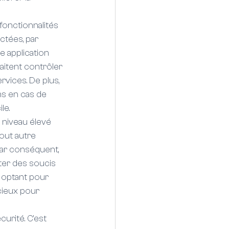
fonctionnalités 
ctées, par 
e application 
aitent contrôler 
rvices. De plus, 
ns en cas de 
le.
 niveau élevé 
out autre 
Par conséquent, 
ter des soucis 
n optant pour 
cieux pour 
rité. C'est 