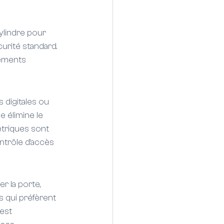
ylindre pour 
curité standard. 
nements 
 digitales ou 
e élimine le 
étriques sont 
ntrôle d'accès 
r la porte, 
s qui préfèrent 
est 