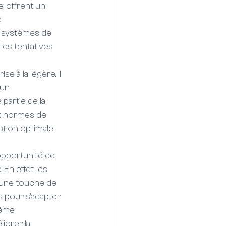
 offrent un 
 
s systèmes de 
les tentatives 
e à la légère. Il 
'un 
partie de la 
ux normes de 
ction optimale 
opportunité de 
n effet, les 
 une touche de 
s pour s'adapter 
même 
iorer la 