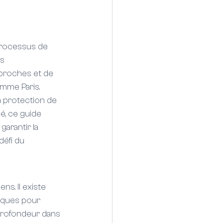
processus de 
s 
proches et de 
mme Paris. 
 protection de 
, ce guide 
arantir la 
éfi du 
s. Il existe 
iques pour 
profondeur dans 