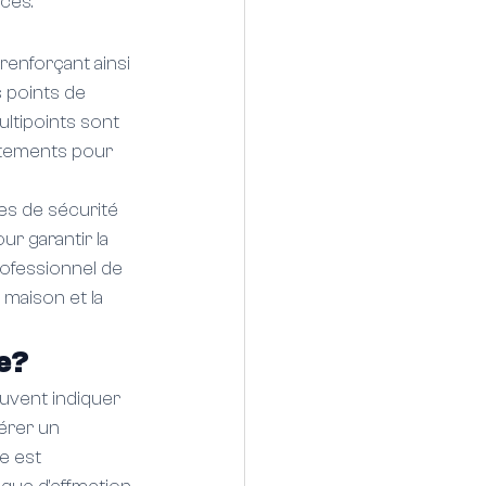
ces.
renforçant ainsi 
 points de 
ultipoints sont 
rtements pour 
s de sécurité 
ur garantir la 
rofessionnel de 
 maison et la 
e?
uvent indiquer 
érer un 
e est 