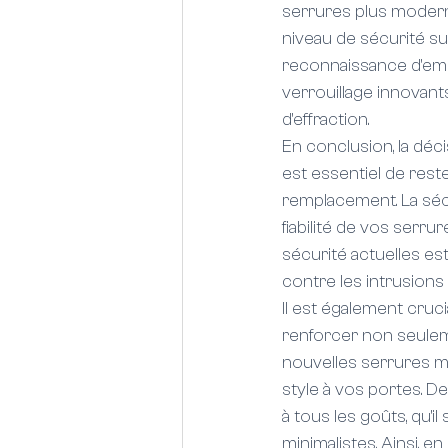
serrures plus moderne
niveau de sécurité su
reconnaissance d'emp
verrouillage innovant
d'effraction.
En conclusion, la déci
est essentiel de reste
remplacement. La sécu
fiabilité de vos serr
sécurité actuelles es
contre les intrusions 
Il est également cruc
renforcer non seuleme
nouvelles serrures m
style à vos portes. D
à tous les goûts, qu'
minimalistes. Ainsi, 