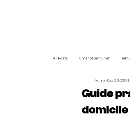
Start.
TARIFS
SERRUR
All Posts
urgence serrurier
serru
Admin
Sep 8, 2025
11
Guide pr
domicile 