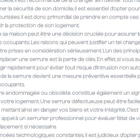
e, il est recommandé de la changer afin d'éviter tout risq
er la sécurité de son domicile, il est essentiel d'opter pou
risées. Il est donc primordial de prendre en compte ces d
ir la protection de son logement.
 sa maison peut être une décision cruciale pour assurer la 
des occupants. Les raisons qui peuvent justifier un tel chan
être prises en considération sérieusement. L'un des princip
mplacer une serrure est la perte de clés. En effet, si vous 
 d'agir rapidement pour éviter tout risque d'intrusion non aut
 de la serrure devient une mesure préventive essentielle 
occupants.
rrure endommagée ou obsolète constitue également un signa
e votre logement. Une serrure défectueuse peut être facil
mettant ainsi en danger vos biens et votre intégrité. C'est 
ppel à un serrurier professionnel pour évaluer l'état de v
lacement si nécessaire.
ancées technologiques constantes, il est judicieux d'opter