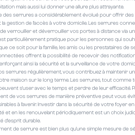
tation mais aussi lui donner une allure plus attrayante.
ie des serrures a considérablement évolué pour offrir des 
t la gestion de l'accès à votre domicile. Les serrures conne
e verrouiller et déverrouiller vos portes à distance via un
est particulièrement pratique pour les personnes qui souh
que ce soit pour la famille, les amis ou les prestataires de se
nnectées offrent la possibilité de recevoir des notificatio
renforçant ainsi la sécurité et la surveillance de votre domici
os serrures régulièrement, vous contribuez à maintenir un
otre maison sur le long terme. Les serrures, tout comme t
peuvent s'user avec le temps et perdre de leur efficacité. 
ment de vos serrures de manière préventive peut vous évi
irables à l'avenir. Investir dans la sécurité de votre foyer e
té et en les renouvelant périodiquement est un choix judi
é d'esprit durable.
ent de serrure est bien plus qu'une simple mesure de sécu