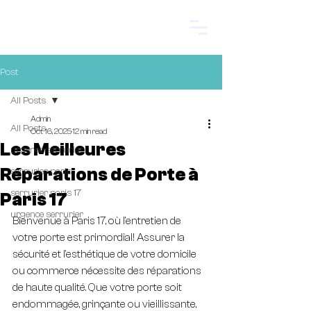
Start.
Post
All Posts
Admin
All Posts
Oct 16, 2025
12 min read
Les Meilleures
urgence serrurier
Réparations de Porte à
serrurier paris
serrurier paris 17
Paris 17
urgence serrurier
Bienvenue à Paris 17, où l'entretien de 
votre porte est primordial! Assurer la 
sécurité et l'esthétique de votre domicile 
ou commerce nécessite des réparations 
de haute qualité. Que votre porte soit 
endommagée, grinçante ou vieillissante, 