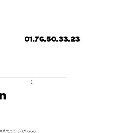
ENCE SERRURIER
Blog
01.76.50.33.23
en
aphique étendue 