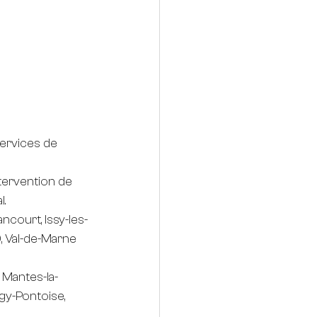
services de 
ntervention de 
l.
ancourt, Issy-les-
), Val-de-Marne 
, Mantes-la-
gy-Pontoise, 