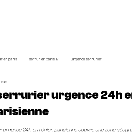
IER PARIS
Demandez un devis personnalisé !
URG
rier paris
serrurier paris 17
urgence serrurier
read
serrurier urgence 24h 
arisienne
er urgence 24h en région parisienne couvre une zone géogr