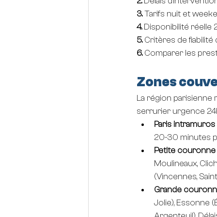
2. 
Délais d'interventi
3. 
Tarifs nuit et weeke
4. 
Disponibilité réelle
5. 
Critères de fiabilit
6. 
Comparer les presta
Zones couve
La région parisienne 
serrurier urgence 24
Paris intramuros 
20-30 minutes po
Petite couronne 
Moulineaux, Clich
(Vincennes, Sain
Grande couronne (
Jolie), Essonne (
Argenteuil). Déla