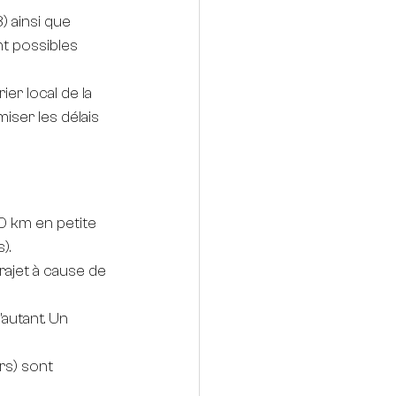
) ainsi que 
nt possibles 
er local de la 
iser les délais 
20 km en petite 
).
rajet à cause de 
'autant. Un 
rs) sont 