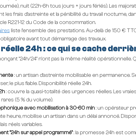
urnée), nuit (22h-6h tous jours + jours fériés). Les majorat
les frais d'astreinte et la pénibilité du travail nocturne, da
ticle R.221-12 du Code de la consommation.
aires
 liste l'ensemble des prestations. Au-delà de 150 € TTC,
 obligatoire avant tout démarrage des travaux.
 réelle 24h : ce qui se cache derriè
onçant "24h/24" n'ont pas la même réalité opérationnelle. 
nente
 : un artisan d'astreinte mobilisable en permanence. Se
r, le plus fiable. Disponibilité réelle 24h.
-2h
 : couvre la quasi-totalité des urgences réelles. Les vrai
 rares (5 % du volume).
phonique avec mobilisation à 30-60 min
 : un opérateur pr
heure, mobilise un artisan dans un délai annoncé. Disponib
ais réels variables.
ent "24h sur appel programmé"
 : la promesse 24h est comm