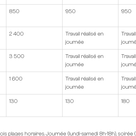
850
950
950
2 400
Travail réalisé en 
Travail
journée
journ
3 500
Travail réalisé en 
Travail
journée
journ
1 600
Travail réalisé en 
Travail
journée
journ
130
130
180
rois plages horaires. Journée (lundi-samedi 8h-18h), soirée 