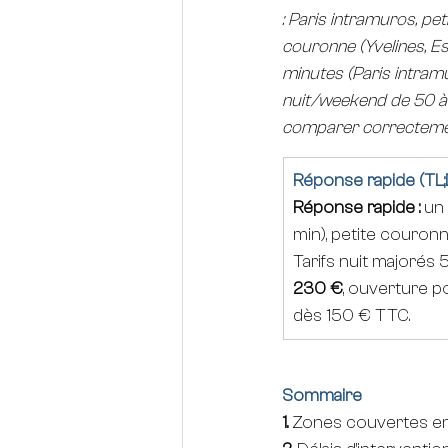
: Paris intramuros, pe
couronne (Yvelines, Es
minutes (Paris intramu
nuit/weekend de 50 à 
comparer correctemen
Réponse rapide (TL;
Réponse rapide :
 un 
min), petite couro
Tarifs nuit majorés 
230 €
, ouverture p
dès 150 € TTC.
Sommaire
1. 
Zones couvertes en