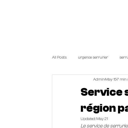
Start.
TARIFS
SERRUR
All Posts
urgence serrurier
serru
Admin
May 15
7 min 
Service 
région p
Updated:
May 21
Le service de serruri