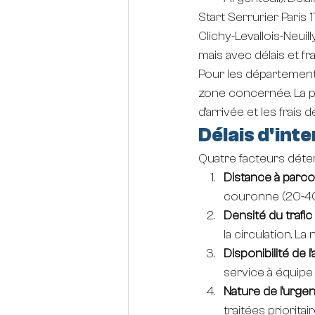
Start Serrurier Paris 1
Clichy-Levallois-Neuil
mais avec délais et f
Pour les départements
zone concernée. La pr
d'arrivée et les frais
Délais d'int
Quatre facteurs déterm
Distance à parco
couronne (20-40
Densité du trafic
la circulation. La 
Disponibilité de l'
service à équipe 
Nature de l'urge
traitées priorit