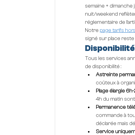
semaine + dimanche jo
nuit/weekend reflètent 
réglementaire de l'ar
Notre 
page tarifs hor
signé sur place reste
Disponibilité
Tous les services ann
de disponibilité :
Astreinte perma
coûteux à organise
Plage élargie 6h
4h du matin sont
Permanence télé
commande à toute 
déclarée mais dél
Service uniquem