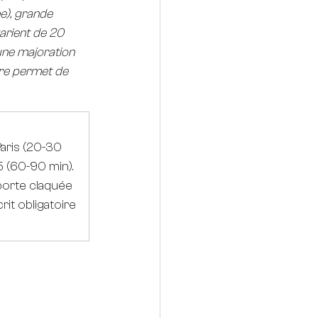
e), grande 
varient de 20 
une majoration 
ire permet de 
aris (20-30 
 (60-90 min). 
porte claquée 
crit obligatoire 