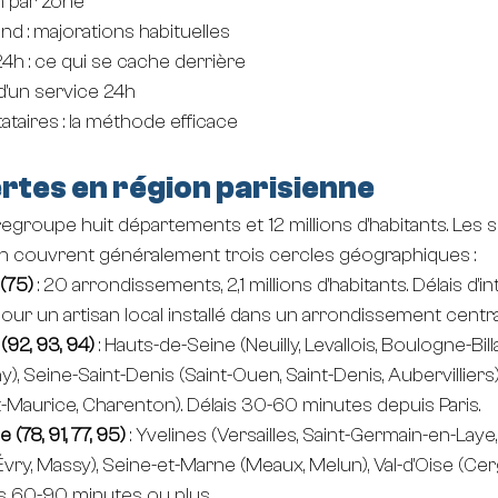
on par zone
nd : majorations habituelles
 24h : ce qui se cache derrière
é d'un service 24h
taires : la méthode efficace
rtes en région parisienne
regroupe huit départements et 12 millions d'habitants. Les 
h couvrent généralement trois cercles géographiques :
(75)
 : 20 arrondissements, 2,1 millions d'habitants. Délais d'i
ur un artisan local installé dans un arrondissement centra
(92, 93, 94)
 : Hauts-de-Seine (Neuilly, Levallois, Boulogne-Bill
y), Seine-Saint-Denis (Saint-Ouen, Saint-Denis, Aubervilliers
t-Maurice, Charenton). Délais 30-60 minutes depuis Paris.
78, 91, 77, 95)
 : Yvelines (Versailles, Saint-Germain-en-Laye
Évry, Massy), Seine-et-Marne (Meaux, Melun), Val-d'Oise (Cer
is 60-90 minutes ou plus.