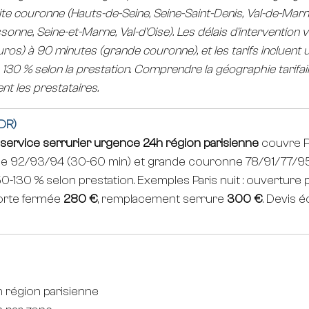
tite couronne (Hauts-de-Seine, Seine-Saint-Denis, Val-de-Marn
sonne, Seine-et-Marne, Val-d'Oise). Les délais d'intervention 
ros) à 90 minutes (grande couronne), et les tarifs incluent 
130 % selon la prestation. Comprendre la géographie tarifa
t les prestataires.
DR)
service serrurier urgence 24h région parisienne
 couvre P
nne 92/93/94 (30-60 min) et grande couronne 78/91/77/95
50-130 % selon prestation. Exemples Paris nuit : ouverture 
orte fermée 
280 €
, remplacement serrure 
300 €
. Devis é
 région parisienne