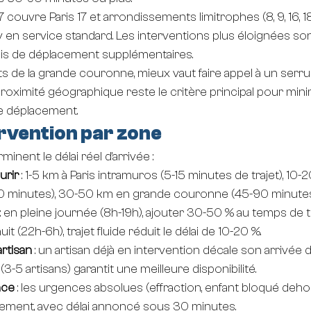
7 couvre Paris 17 et arrondissements limitrophes (8, 9, 16, 18
ly en service standard. Les interventions plus éloignées so
rais de déplacement supplémentaires.
 de la grande couronne, mieux vaut faire appel à un serruri
oximité géographique reste le critère principal pour minim
 de déplacement.
ervention par zone
inent le délai réel d'arrivée :
urir
 : 1-5 km à Paris intramuros (5-15 minutes de trajet), 10-
 minutes), 30-50 km en grande couronne (45-90 minutes
 : en pleine journée (8h-19h), ajouter 30-50 % au temps de t
nuit (22h-6h), trajet fluide réduit le délai de 10-20 %.
artisan
 : un artisan déjà en intervention décale son arrivée d
(3-5 artisans) garantit une meilleure disponibilité.
nce
 : les urgences absolues (effraction, enfant bloqué deho
airement, avec délai annoncé sous 30 minutes.