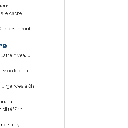
ions 
ns le cadre 
 le devis écrit 
re
Quatre niveaux 
rvice le plus 
es urgences à 3h-
end la 
ilité "24h" 
erciale, le 