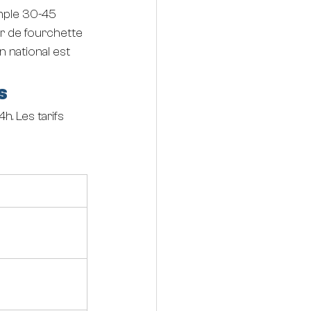
mple 30-45 
er de fourchette 
n national est 
s
h. Les tarifs 
€ TTC)