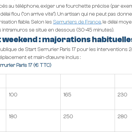
ncés au téléphone, exiger une fourchette précise (par exe
délai flou ("on arrive vite"). Un artisan qui ne peut pas donn
isation fiable. Selon les 
Serruriers de France
, le délai moye
s intramuros se situe en dessous (30-45 minutes).
et weekend : majorations habituelle
re publique de Start Serrurier Paris 17 pour les interventions 24
éplacement et main-d'œuvre inclus :
Serrurier Paris 17 (€ TTC)
Journée (€ TTC)
Soirée (€ TTC)
Nuit (
 
100
165
230
 
180
250
280