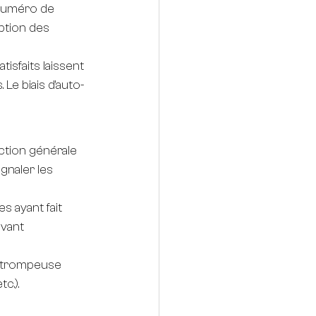
numéro de 
ption des 
tisfaits laissent 
Le biais d'auto-
ection générale 
gnaler les 
s ayant fait 
avant 
e trompeuse 
c.). 