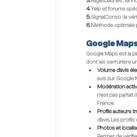
3. 
PagesJaunes : l'ann
4. 
Yelp et forums spéc
5. 
SignalConso : la véri
6. 
Méthode optimale po
Google Maps 
Google Maps est la pl
dont les serruriers u
Volume d'avis él
avis sur Google 
Modération acti
n'est pas parfait 
France.
Profils auteurs t
d'avis. Les prof
Photos et localis
Permet de vérifie