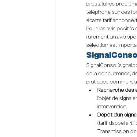
prestataires problém
téléphone sur ces for
écarts tarif annoncé/
Pour les avis positifs 
rarement un avis spon
sélection est importa
SignalConso :
SignalConso (
signal.
de la concurrence, de
pratiques commerciale
Recherche des e
l'objet de signal
intervention.
Dépôt d'un sign
(tarif d'appel arti
Transmission di