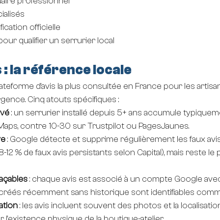
uaire professionnel
ialisés
fication officielle
ur qualifier un serrurier local
: la référence locale
ateforme d'avis la plus consultée en France pour les artisan
rgence. Cinq atouts spécifiques :
evé
 : un serrurier installé depuis 5+ ans accumule typique
Maps, contre 10-30 sur Trustpilot ou PagesJaunes.
ve
 : Google détecte et supprime régulièrement les faux avi
(8-12 % de faux avis persistants selon Capital), mais reste le 
raçables
 : chaque avis est associé à un compte Google avec
ils créés récemment sans historique sont identifiables com
ation
 : les avis incluent souvent des photos et la localisatio
r l'existence physique de la boutique-atelier.