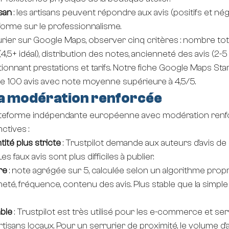
isan
 : les artisans peuvent répondre aux avis (positifs et négat
orme sur le professionnalisme.
urier sur Google Maps, observer cinq critères : nombre tota
4,5+ idéal), distribution des notes, ancienneté des avis (2-5 
ionnant prestations et tarifs. Notre fiche Google Maps Star
de 100 avis avec note moyenne supérieure à 4,5/5.
 la modération renforcée
lateforme indépendante européenne avec modération renfo
ctives :
ntité plus stricte
 : Trustpilot demande aux auteurs d'avis de 
es faux avis sont plus difficiles à publier.
re
 : note agrégée sur 5, calculée selon un algorithme propr
neté, fréquence, contenu des avis. Plus stable que la simp
ble
 : Trustpilot est très utilisé pour les e-commerce et ser
tisans locaux. Pour un serrurier de proximité, le volume d'a