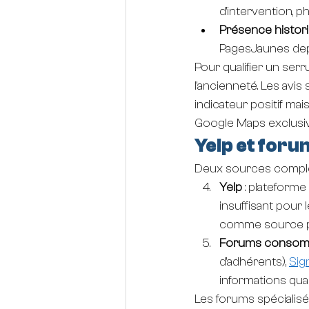
d'intervention, p
Présence histor
PagesJaunes depu
Pour qualifier un serr
l'ancienneté. Les avi
indicateur positif mai
Google Maps exclusi
Yelp et foru
Deux sources complém
Yelp
 : plateform
insuffisant pour
comme source pr
Forums consom
d'adhérents), 
Sig
informations qual
Les forums spécialisés