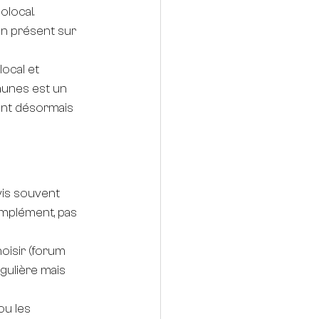
olocal.
an présent sur 
local et 
aunes est un 
ient désormais 
vis souvent 
omplément, pas 
oisir (forum 
gulière mais 
ou les 