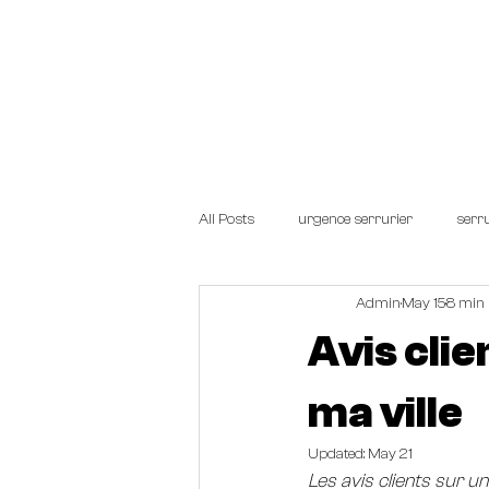
Start.
TARIFS
SERRUR
All Posts
urgence serrurier
serru
Admin
May 15
8 min 
Avis cli
ma ville
Updated:
May 21
Les avis clients sur u