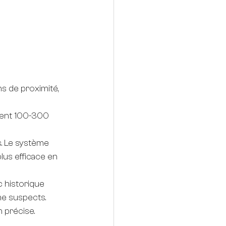
s de proximité, 
ment 100-300 
s. Le système 
plus efficace en 
 historique 
me suspects.
n précise. 