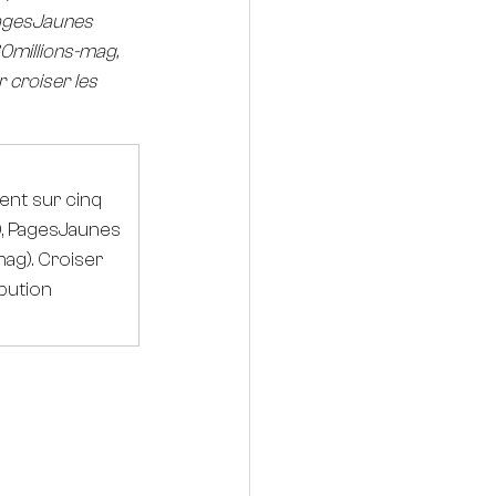
PagesJaunes 
60millions-mag, 
 croiser les 
ent sur cinq 
), PagesJaunes 
ag). Croiser 
ibution 