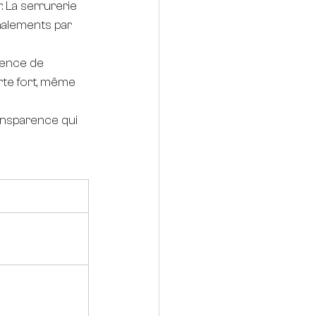
. La serrurerie 
nalements par 
sence de 
rte fort, même 
transparence qui 
€ TTC)