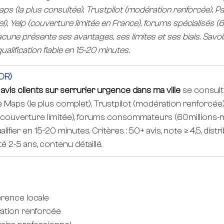
aps (la plus consultée), Trustpilot (modération renforcée), 
l), Yelp (couverture limitée en France), forums spécialisés (
une présente ses avantages, ses limites et ses biais. Savoir
lification fiable en 15-20 minutes.
DR)
 
avis clients sur serrurier urgence dans ma ville
 se consult
e Maps (le plus complet), Trustpilot (modération renforcée
p (couverture limitée), forums consommateurs (60millions-m
ifier en 15-20 minutes. Critères : 50+ avis, note ≥ 4,5, distr
é 2-5 ans, contenu détaillé.
érence locale
ération renforcée