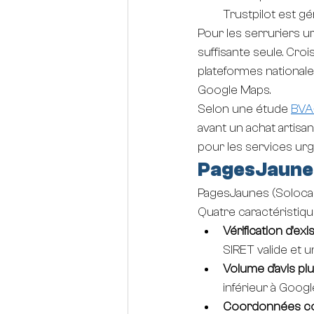
Trustpilot est g
Pour les serruriers u
suffisante seule. Cro
plateformes nationale
Google Maps.
Selon une étude 
BVA
avant un achat artisan
pour les services urg
PagesJaunes 
PagesJaunes (Solocal)
Quatre caractéristiqu
Vérification d'ex
SIRET valide et u
Volume d'avis plu
inférieur à Googl
Coordonnées c