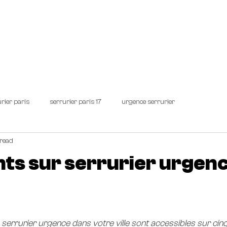
IER PARIS
Demandez un devis personnalisé !
URG
rier paris
serrurier paris 17
urgence serrurier
read
ents sur serrurier urgen
n serrurier urgence dans votre ville sont accessibles sur cin