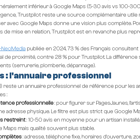
énéralement inférieur à Google Maps (5-30 avis vs 100-300
rgence, Trustpilot reste une source complémentaire utile 
iser avec Google Maps donne une vision plus complète. Pou
s de mise en relation, Trustpilot est en revanche plus repr
-NeoMedia
 publiée en 2024, 73 % des Français consulten
al de proximité, contre 28 % pour Trustpilot. La différence
ents (serrurerie, plomberie, dépannage).
: l'annuaire professionnel
 reste un annuaire professionnel de référence pour les arti
es :
istence professionnelle
 : pour figurer sur PagesJaunes, l'arti
ne adresse physique. Le filtre est plus strict que Google Ma
s restreint
 : 10-50 avis en moyenne pour un artisan installé
e Maps mais qualité souvent plus stable.
omplètes
 : adresse, téléphone fixe, horaires d'ouverture, z