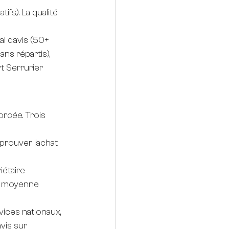
ifs). La qualité 
l d'avis (50+ 
ans répartis), 
t Serrurier 
rcée. Trois 
prouver l'achat 
iétaire 
le moyenne 
vices nationaux, 
vis sur 