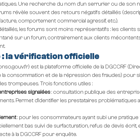
atiques. Une recherche du nom d'un serrurier ou de son 
ums révèle souvent des retours négatifs détaillés (descri
facture, comportement commercial agressif, etc.).
détaillés, les forums sont moins représentatifs : les clients sa
tané sur un forum, contrairement aux clients mécontents. 
nt.
 la vérification officielle
conso.gouv.fr
) est la plateforme officielle de la DGCCRF (Dir
 la consommation et de la répression des fraudes) pour si
s trompeuses. Trois fonctions utiles :
ntreprises signalées
 : consultation publique des entreprise
ements. Permet d'identifier les prestataires problématiques 
alement
 : pour les consommateurs ayant subi une pratiqu
ficiellement bas suivi de surfacturation, refus de devis écrit, et
recte à la DGCCRF pour enquête.