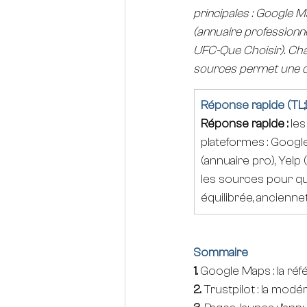
principales : Google M
(annuaire professionne
UFC-Que Choisir). Chac
sources permet une qua
Réponse rapide (TL;
Réponse rapide :
 les
plateformes : Googl
(annuaire pro), Yel
les sources pour qual
équilibrée, anciennet
Sommaire
1. 
Google Maps : la réf
2. 
Trustpilot : la mod