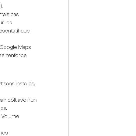
).
mais pas 
r les 
ésentatif que 
t Google Maps 
 se renforce 
sans installés. 
san doit avoir un 
ps.
. Volume 
ones 