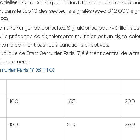
orielles
 : SignalConso publie des bilans annuels par secteur
t dans le top 10 des secteurs signalés (avec 8-12 000 sig
RF).
errurier urgence, consultez SignalConso pour vérifier l'ab
 La présence de signalements multiples est un signal d'ale
nts ne donnent pas lieu à sanctions effectives.
re publique de Start Serrurier Paris 17, élément central de la 
signalement :
Serrurier Paris 17 (€ TTC)
Journée (€ TTC)
Soirée (€ TTC)
Nuit (
 
100
165
230
 
180
250
280