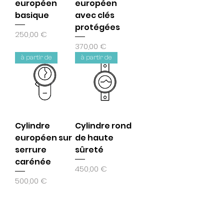
européen
européen
basique
avec clés
protégées
Price
250,00 €
Price
370,00 €
à partir de
à partir de
Cylindre
Cylindre rond
européen sur
de haute
serrure
sûreté
carénée
Price
450,00 €
Price
500,00 €