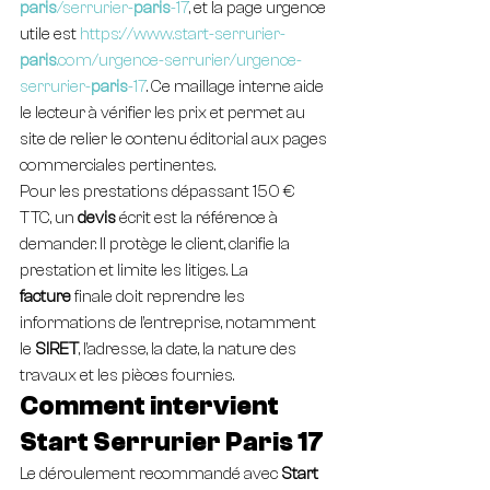
paris
/serrurier-
paris
-17
, et la page urgence 
utile est 
https://www.start-serrurier-
paris
.com/urgence-serrurier/urgence-
serrurier-
paris
-17
. Ce maillage interne aide 
le lecteur à vérifier les prix et permet au 
site de relier le contenu éditorial aux pages 
commerciales pertinentes.
Pour les prestations dépassant 150 € 
TTC, un 
devis
 écrit est la référence à 
demander. Il protège le client, clarifie la 
prestation et limite les litiges. La 
facture
 finale doit reprendre les 
informations de l’entreprise, notamment 
le 
SIRET
, l’adresse, la date, la nature des 
travaux et les pièces fournies.
Comment intervient 
Start Serrurier Paris 17
Le déroulement recommandé avec 
Start 