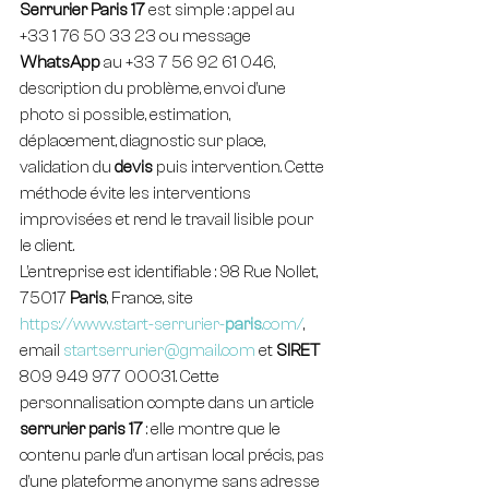
Serrurier Paris 17
 est simple : appel au 
+33 1 76 50 33 23 ou message 
WhatsApp
 au +33 7 56 92 61 046, 
description du problème, envoi d’une 
photo si possible, estimation, 
déplacement, diagnostic sur place, 
validation du 
devis
 puis intervention. Cette 
méthode évite les interventions 
improvisées et rend le travail lisible pour 
le client.
L’entreprise est identifiable : 98 Rue Nollet, 
75017 
Paris
, France, site 
https://www.start-serrurier-
paris
.com/
, 
email 
startserrurier@gmail.com
 et 
SIRET
809 949 977 00031. Cette 
personnalisation compte dans un article 
serrurier paris 17
 : elle montre que le 
contenu parle d’un artisan local précis, pas 
d’une plateforme anonyme sans adresse 