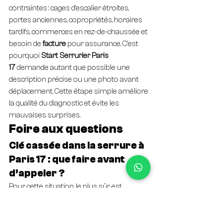
contraintes : cages d’escalier étroites, 
portes anciennes, copropriétés, horaires 
tardifs, commerces en rez-de-chaussée et 
besoin de 
facture
 pour assurance. C’est 
pourquoi 
Start Serrurier Paris 
17
 demande autant que possible une 
description précise ou une photo avant 
déplacement. Cette étape simple améliore 
la qualité du diagnostic et évite les 
mauvaises surprises.
Foire aux questions
Clé cassée dans la serrure à 
Paris 17 : que faire avant 
d’appeler ?
Pour cette situation, le plus sûr est 
d’appeler un 
serrurier paris 17
 capable 
d’annoncer un tarif avant déplacement, 