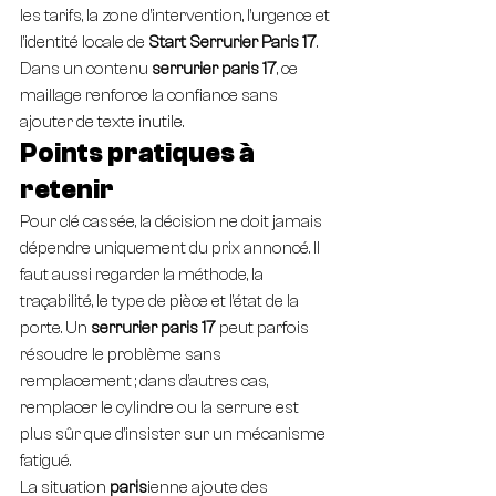
les tarifs, la zone d’intervention, l’urgence et 
l’identité locale de 
Start Serrurier Paris 17
. 
Dans un contenu 
serrurier paris 17
, ce 
maillage renforce la confiance sans 
ajouter de texte inutile.
Points pratiques à 
retenir
Pour clé cassée, la décision ne doit jamais 
dépendre uniquement du prix annoncé. Il 
faut aussi regarder la méthode, la 
traçabilité, le type de pièce et l’état de la 
porte. Un 
serrurier paris 17
 peut parfois 
résoudre le problème sans 
remplacement ; dans d’autres cas, 
remplacer le cylindre ou la serrure est 
plus sûr que d’insister sur un mécanisme 
fatigué.
La situation 
paris
ienne ajoute des 