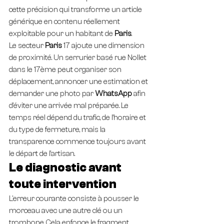
cette précision qui transforme un article 
générique en contenu réellement 
exploitable pour un habitant de 
Paris
.
Le secteur 
Paris
 17 ajoute une dimension 
de proximité. Un serrurier basé rue Nollet 
dans le 17ème peut organiser son 
déplacement, annoncer une estimation et 
demander une photo par 
WhatsApp
 afin 
d’éviter une arrivée mal préparée. Le 
temps réel dépend du trafic, de l’horaire et 
du type de fermeture, mais la 
transparence commence toujours avant 
le départ de l’artisan.
Le diagnostic avant 
toute intervention
L'erreur courante consiste à pousser le 
morceau avec une autre clé ou un 
trombone. Cela enfonce le fragment, 