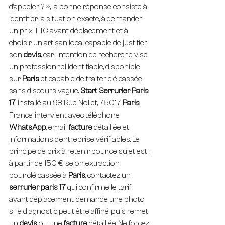
d’appeler ? », la bonne réponse consiste à 
identifier la situation exacte, à demander 
un prix TTC avant déplacement et à 
choisir un artisan local capable de justifier 
son 
devis
. car l’intention de recherche vise 
un professionnel identifiable, disponible 
sur 
Paris
 et capable de traiter clé cassée 
sans discours vague. 
Start Serrurier Paris 
17
, installé au 98 Rue Nollet, 75017 
Paris
, 
France, intervient avec téléphone, 
WhatsApp
, email, 
facture
 détaillée et 
informations d’entreprise vérifiables. Le 
principe de prix à retenir pour ce sujet est : 
à partir de 150 € selon extraction.
pour clé cassée à 
Paris
, contactez un 
serrurier paris 17
 qui confirme le tarif 
avant déplacement, demande une photo 
si le diagnostic peut être affiné, puis remet 
un 
devis
 ou une 
facture
 détaillée. Ne forcez 