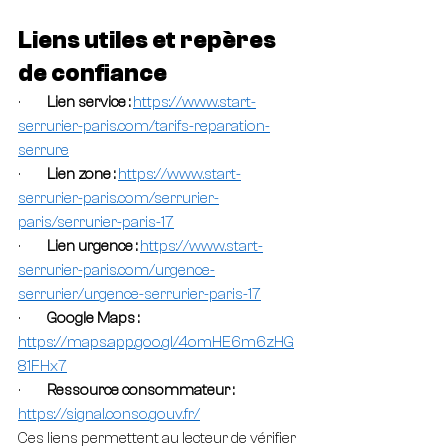
Liens utiles et repères 
de confiance
·         
Lien service : 
https://www.start-
serrurier-paris.com/tarifs-reparation-
serrure
·         
Lien zone : 
https://www.start-
serrurier-paris.com/serrurier-
paris/serrurier-paris-17
·         
Lien urgence : 
https://www.start-
serrurier-paris.com/urgence-
serrurier/urgence-serrurier-paris-17
·         
Google Maps : 
https://maps.app.goo.gl/4omHE6m6zHG
81FHx7
·         
Ressource consommateur : 
https://signal.conso.gouv.fr/
Ces liens permettent au lecteur de vérifier 