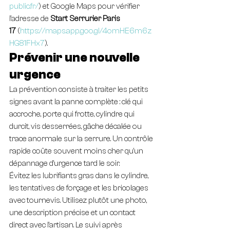
public.fr/
) et Google Maps pour vérifier 
l’adresse de 
Start Serrurier Paris 
17
 (
https://maps.app.goo.gl/4omHE6m6z
HG81FHx7
).
Prévenir une nouvelle 
urgence
La prévention consiste à traiter les petits 
signes avant la panne complète : clé qui 
accroche, porte qui frotte, cylindre qui 
durcit, vis desserrées, gâche décalée ou 
trace anormale sur la serrure. Un contrôle 
rapide coûte souvent moins cher qu’un 
dépannage d’urgence tard le soir.
Évitez les lubrifiants gras dans le cylindre, 
les tentatives de forçage et les bricolages 
avec tournevis. Utilisez plutôt une photo, 
une description précise et un contact 
direct avec l’artisan. Le suivi après 