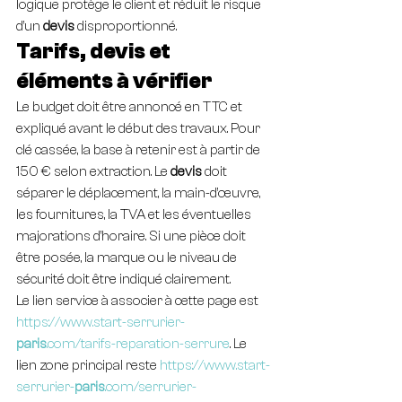
logique protège le client et réduit le risque 
d’un 
devis
 disproportionné.
Tarifs, devis et 
éléments à vérifier
Le budget doit être annoncé en TTC et 
expliqué avant le début des travaux. Pour 
clé cassée, la base à retenir est à partir de 
150 € selon extraction. Le 
devis
 doit 
séparer le déplacement, la main-d’œuvre, 
les fournitures, la TVA et les éventuelles 
majorations d’horaire. Si une pièce doit 
être posée, la marque ou le niveau de 
sécurité doit être indiqué clairement.
Le lien service à associer à cette page est 
https://www.start-serrurier-
paris
.com/tarifs-reparation-serrure
. Le 
lien zone principal reste 
https://www.start-
serrurier-
paris
.com/serrurier-