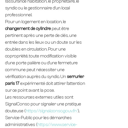
l’assurance habitation, le propriétaire, le 
syndic ou le gestionnaire d’un local 
professionnel.
Pour un logement en location, le 
changement de cylindre
 peut être 
pertinent après une perte de clés, une 
entrée dans les lieux ou un doute sur les 
doubles en circulation. Pour une 
copropriété, toute modification visible 
d’une porte palière ou d’une fermeture 
commune peut nécessiter une 
vérification auprès du syndic. Un 
serrurier 
paris 17
 expérimenté doit attirer l’attention 
sur ce point avant la pose.
Les ressources externes utiles sont 
SignalConso pour signaler une pratique 
douteuse (
https://signal.conso.gouv.fr/
), 
Service-Public pour les démarches 
administratives (
https://www.service-