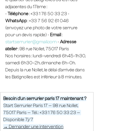
adjacentes du 17ème :
- 
Téléphone
 : +33 1 76 50 33 23 - 
WhatsApp
 : +33 7 56 92 61 046 
(envoyez une photo de votre serrure 
pour un devis rapide) - 
Email
 : 
startserrurier@gmail.com
 - 
Adresse 
atelier
 : 98 rue Nollet, 75017 Paris
Nos horaires : lundi–vendredi 6h45–1h30, 
samedi 6h30–2h, dimanche 6h–0h. 
Depuis la rue Nollet, le délai d'arrivée dans 
les Batignolles est inférieur à 8 minutes.
Besoin d'un serrurier paris 17 maintenant ?
Start Serrurier Paris 17 — 98 rue Nollet, 
75017 Paris — Tél. : +33 1 76 50 33 23 — 
Disponible 7j/7
→ Demander une intervention