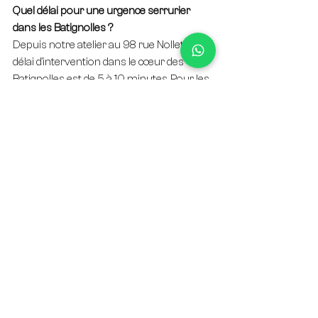
Quel délai pour une urgence serrurier 
dans les Batignolles ?
Depuis notre atelier au 98 rue Nollet, le 
délai d'intervention dans le cœur des 
Batignolles est de 5 à 10 minutes. Pour les 
rues plus éloignées du quartier (limite 
avec les Épinettes ou les Ternes), 
comptez 12 à 15 minutes.
Start Serrurier Paris 17 propose-t-il un 
devis gratuit pour les Batignolles ?
Oui. Le devis téléphonique est gratuit et 
fourni en moins de 2 minutes. Pour les 
travaux complexes (blindage, 
remplacement de porte), le devis écrit 
détaillé est remis sur place lors d'une 
visite gratuite, sans engagement.