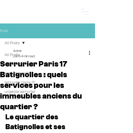
Start.
Post
All Posts
Admin
All Posts
Jun 5
4 min read
Serrurier Paris 17
urgence serrurier
Batignolles : quels
serrurier paris
serrurier paris 17
services pour les
urgence serrurier
immeubles anciens du
quartier ?
Le quartier des 
Batignolles et ses 