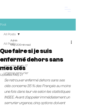
Start.
Post
All Posts
Admin
All Posts
May 20
9 min read
Que faire si je suis
urgence serrurier
enfermé dehors sans
serrurier paris
serrurier paris 17
mes clés
urgence serrurier
Updated:
May 21
Se retrouver enfermé dehors sans ses 
clés concerne 35 % des Français au moins 
une fois dans leur vie selon les statistiques 
INSEE. Avant d'appeler immédiatement un 
serrurier urgence, cinq options doivent 