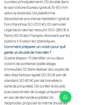
ouvrées principalement), (3) double dans 
le sac/voiture/bureau (gratuit, 15-60 min 
selon la distance), (4) plateforme 
d'assistance assurance habitation (gratuit 
hors franchise 50-200 €), (5) serrurier 
urgence en dernier recours (100-280 € à 
Paris). 60 % des Français résolvent par les 
options 1-3 selon les statistiques.
Comment préparer un voisin pour qu'il 
garde un double de mes clés ?
Quatre étapes : (1) identifier un ou deux 
voisins de confiance (palier, étage, 
immeuble), (2) faire réaliser des copies de 
clés chez l'artisan agréé (10-30 € par clé 
standard, 30-80 € par clé brevetée à 
carte de propriété), (3) confier le double 
avec accord clair de l'usage uniquement 
en cas de demande explicite, (4) 
réciprocité : proposer la même chose au 