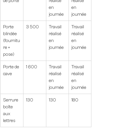
de porte
réalisé 
réalisé 
en 
en 
journée
journée
Porte 
3 500
Travail 
Travail 
blindée 
réalisé 
réalisé 
(fournitu
en 
en 
re + 
journée
journée
pose)
Porte de 
1 600
Travail 
Travail 
cave
réalisé 
réalisé 
en 
en 
journée
journée
Serrure 
130
130
180
boîte 
aux 
lettres