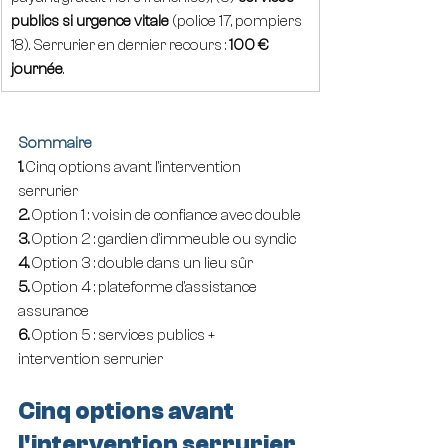
publics si urgence vitale
 (police 17, pompiers 
18). Serrurier en dernier recours : 
100 € 
journée
.
Sommaire
1. 
Cinq options avant l'intervention 
serrurier
2. 
Option 1 : voisin de confiance avec double
3. 
Option 2 : gardien d'immeuble ou syndic
4. 
Option 3 : double dans un lieu sûr
5. 
Option 4 : plateforme d'assistance 
assurance
6. 
Option 5 : services publics + 
intervention serrurier
Cinq options avant 
l'intervention serrurier