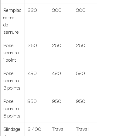
Remplac
220
300
300
ement 
de 
serrure
Pose 
250
250
250
serrure 
1 point
Pose 
480
480
580
serrure 
3 points
Pose 
850
950
950
serrure 
5 points
Blindage 
2 400
Travail 
Travail 