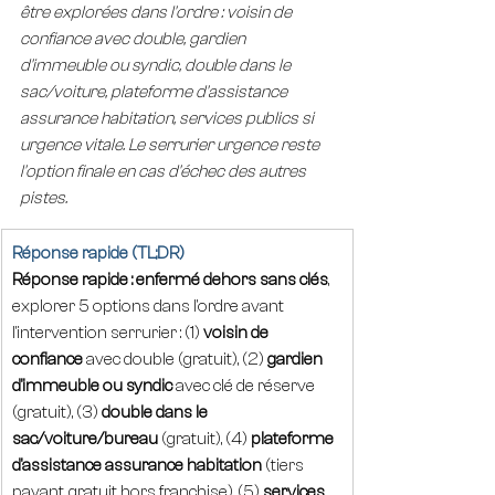
être explorées dans l'ordre : voisin de 
confiance avec double, gardien 
d'immeuble ou syndic, double dans le 
sac/voiture, plateforme d'assistance 
assurance habitation, services publics si 
urgence vitale. Le serrurier urgence reste 
l'option finale en cas d'échec des autres 
pistes.
Réponse rapide (TL;DR)
Réponse rapide :
enfermé dehors sans clés
, 
explorer 5 options dans l'ordre avant 
l'intervention serrurier : (1) 
voisin de 
confiance
 avec double (gratuit), (2) 
gardien 
d'immeuble ou syndic
 avec clé de réserve 
(gratuit), (3) 
double dans le 
sac/voiture/bureau
 (gratuit), (4) 
plateforme 
d'assistance assurance habitation
 (tiers 
payant, gratuit hors franchise), (5) 
services 