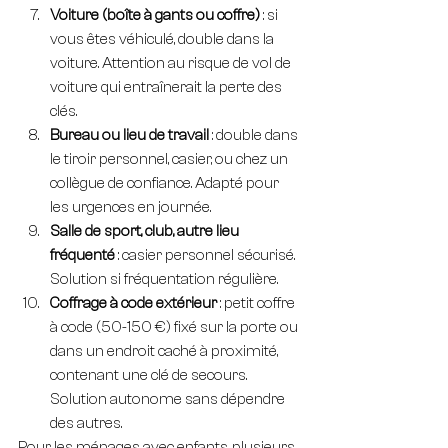
Voiture (boîte à gants ou coffre)
 : si 
vous êtes véhiculé, double dans la 
voiture. Attention au risque de vol de 
voiture qui entraînerait la perte des 
clés.
Bureau ou lieu de travail
 : double dans 
le tiroir personnel, casier, ou chez un 
collègue de confiance. Adapté pour 
les urgences en journée.
Salle de sport, club, autre lieu 
fréquenté
 : casier personnel sécurisé. 
Solution si fréquentation régulière.
Coffrage à code extérieur
 : petit coffre 
à code (50-150 €) fixé sur la porte ou 
dans un endroit caché à proximité, 
contenant une clé de secours. 
Solution autonome sans dépendre 
des autres.
Pour les ménages avec enfants, plusieurs 