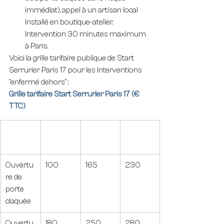
immédiat), appel à un artisan local 
installé en boutique-atelier. 
Intervention 30 minutes maximum 
à Paris.
Voici la grille tarifaire publique de Start 
Serrurier Paris 17 pour les interventions 
"enfermé dehors" :
Grille tarifaire Start Serrurier Paris 17 (€ 
TTC)
Prestati
Journée 
Soirée 
Nuit (€ 
on
(€ TTC)
(€ TTC)
TTC)
Ouvertu
100
165
230
re de 
porte 
claquée
Ouvertu
180
250
280