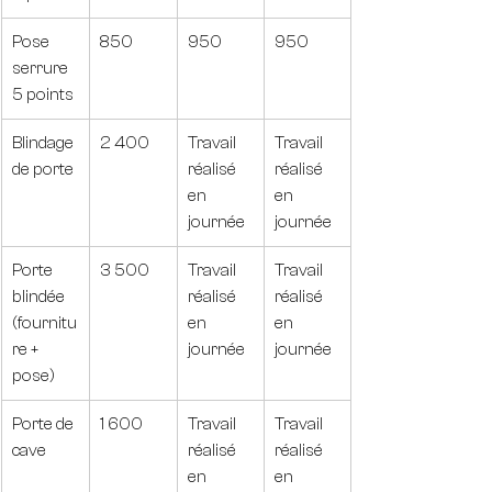
Pose 
850
950
950
serrure 
5 points
Blindage 
2 400
Travail 
Travail 
de porte
réalisé 
réalisé 
en 
en 
journée
journée
Porte 
3 500
Travail 
Travail 
blindée 
réalisé 
réalisé 
(fournitu
en 
en 
re + 
journée
journée
pose)
Porte de 
1 600
Travail 
Travail 
cave
réalisé 
réalisé 
en 
en 