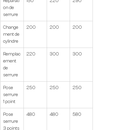
Réparati
150
220
290
on de 
serrure
Change
200
200
200
ment de 
cylindre
Remplac
220
300
300
ement 
de 
serrure
Pose 
250
250
250
serrure 
1 point
Pose 
480
480
580
serrure 
3 points