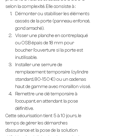
selon la complexité. Elle consiste à :
Démonter ou stabiliser les éléments 
cassés de la porte (panneau enfoncé, 
gond arraché).
Visser une planche en contreplaqué 
ou OSB épais de 18 mm pour 
boucher l'ouverture si la porte est 
inutilisable.
Installer une serrure de 
remplacement temporaire (cylindre 
standard, 80-150 €) ou un cadenas 
haut de gamme avec moraillon vissé.
Remettre une clé temporaire à 
l'occupant, en attendant la pose 
définitive.
Cette sécurisation tient 5 à 10 jours, le 
temps de gérer les démarches 
d'assurance et la pose de la solution 