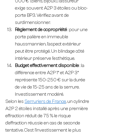
000 € (biens, bijoux), l'assureur 
exige souvent A2P 3 étoiles ou bloc-
porte BP3. Vérifiez avant de 
surdimensionner.
Règlement de copropriété
 : pour une 
porte palière en immeuble 
haussmannien, l'aspect extérieur 
peut être protégé. Un blindage côté 
intérieur préserve l'esthétique.
Budget effectivement disponible
 : la 
différence entre A2P 1* et A2P 3* 
représente 150-250 € sur la durée 
de vie de 15-25 ans de la serrure. 
Investissement modéré.
Selon les 
Serruriers de France
, un cylindre 
A2P 2 étoiles installé après une première 
effraction réduit de 75 % le risque 
d'effraction réussie en cas de seconde 
tentative. C'est l'investissement le plus 