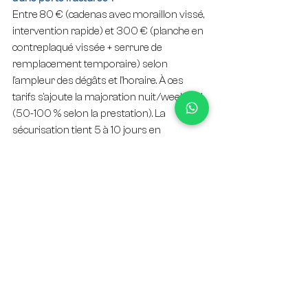
Entre 80 € (cadenas avec moraillon vissé, 
intervention rapide) et 300 € (planche en 
contreplaqué vissée + serrure de 
remplacement temporaire) selon 
l'ampleur des dégâts et l'horaire. À ces 
tarifs s'ajoute la majoration nuit/weekend 
(50-100 % selon la prestation). La 
sécurisation tient 5 à 10 jours en 
attendant la pose définitive.
Mon assurance prend-elle en charge la 
réparation après effraction ?
Oui, sous trois conditions cumulatives : (1) 
dépôt de plainte au commissariat sous 
24 h, (2) déclaration à l'assureur sous 2 
jours ouvrés, (3) facture détaillée du 
serrurier avec mention SIRET et A2P. La 
garantie vol et la garantie "frais de remise 
en état" couvrent généralement 800-