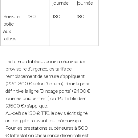
journée
journée
Serrure 
130
130
180
boîte 
aux 
lettres
Lecture du tableau : pour la sécurisation 
provisoire d'urgence, les tarifs de 
remplacement de serrure s'appliquent 
(220-300 € selon l'horaire). Pour la pose 
définitive, la ligne "Blindage porte" (2400 € 
journée uniquement) ou "Porte blindée" 
(3500 €) s'applique.
Au-delà de 150 € TTC, le devis écrit signé 
est obligatoire avant tout démarrage. 
Pour les prestations supérieures à 500 
€, l'attestation d'assurance décennale est 