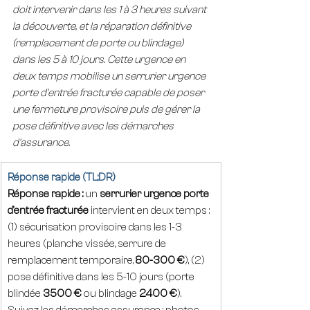
doit intervenir dans les 1 à 3 heures suivant 
la découverte, et la réparation définitive 
(remplacement de porte ou blindage) 
dans les 5 à 10 jours. Cette urgence en 
deux temps mobilise un serrurier urgence 
porte d'entrée fracturée capable de poser 
une fermeture provisoire puis de gérer la 
pose définitive avec les démarches 
d'assurance.
Réponse rapide (TL;DR)
Réponse rapide :
 un 
serrurier urgence porte 
d'entrée fracturée
 intervient en deux temps : 
(1) sécurisation provisoire dans les 1-3 
heures (planche vissée, serrure de 
remplacement temporaire, 
80-300 €
), (2) 
pose définitive dans les 5-10 jours (porte 
blindée 
3500 €
 ou blindage 
2400 €
). 