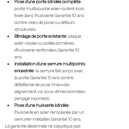
Pose d'une porte blindée complète
 : 
porte multicouche acier-isolant-bois 
fixée dans l'huisserie. Garantie 10 ans 
contre vices de pose ou défauts 
structurels.
Blindage de porte existante
 : plaque 
acier vissée ou collée, cornières 
d'huisserie renforcées. Garantie 10 
ans.
Installation d'une serrure multipoints 
encastrée
 : la serrure fait corps avec 
la porte. Garantie 10 ans contre 
défaillance de pose (mauvais 
alignement, vis sous-dimensionnées, 
perçage incorrect).
Pose d'une huisserie blindée
 : 
l'huisserie en acier remplacée par un 
serrurier-métallier. Garantie 10 ans.
La garantie décennale ne s'applique pas 