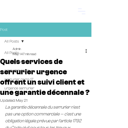
Start.
Post
All Posts
Admin
All Posts
May 14
7 min read
Quels services de
urgence serrurier
serrurier urgence
serrurier paris
serrurier paris 17
offrent un suivi client et
urgence serrurier
une garantie décennale ?
Updated:
May 21
La garantie décennale du serrurier n'est 
pas une option commerciale — c'est une 
obligation légale prévue par l'article 1792 
du Code civil pour tous les travaux 