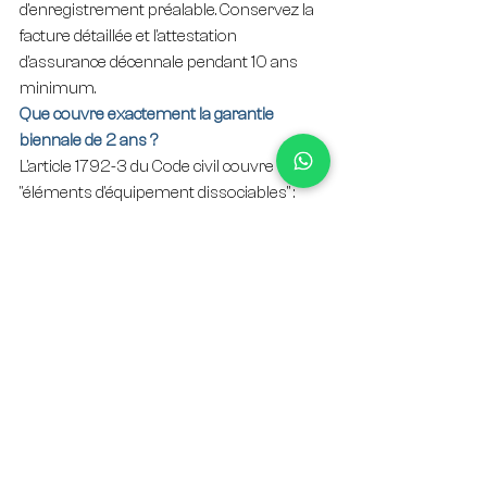
d'enregistrement préalable. Conservez la 
facture détaillée et l'attestation 
d'assurance décennale pendant 10 ans 
minimum.
Que couvre exactement la garantie 
biennale de 2 ans ?
L'article 1792-3 du Code civil couvre les 
"éléments d'équipement dissociables" : 
poignées, cylindres, gâches, organes 
amovibles. Pour un serrurier, cela inclut un 
cylindre changé, une gâche réglée, une 
poignée remplacée. La garantie biennale 
court 2 ans à compter de la réception. Au-
delà, seule la garantie commerciale main-
d'œuvre (volontaire) peut s'appliquer.
Comment activer la garantie en cas de 
panne après 6 mois ?
Cinq étapes : (1) constatez le défaut et 
photographiez, (2) envoyez une mise en 