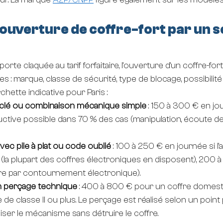
 ouverture de coffre-fort par un s
rte claquée au tarif forfaitaire, l'ouverture d'un coffre-fort
es : marque, classe de sécurité, type de blocage, possibilit
hette indicative pour Paris :
 clé ou combinaison mécanique simple
 : 150 à 300 € en jo
tive possible dans 70 % des cas (manipulation, écoute des
vec pile à plat ou code oublié
 : 100 à 250 € en journée si l'
(la plupart des coffres électroniques en disposent), 200 à
e par contournement électronique).
n perçage technique
 : 400 à 800 € pour un coffre domestiq
de classe II ou plus. Le perçage est réalisé selon un point 
liser le mécanisme sans détruire le coffre.