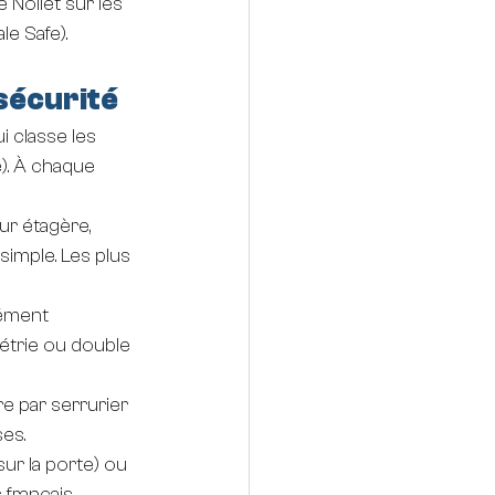
e Nollet sur les 
e Safe). 
 sécurité
ui classe les 
). À chaque 
ur étagère, 
imple. Les plus 
ément 
étrie ou double 
ure par serrurier 
es.
sur la porte) ou 
 français 