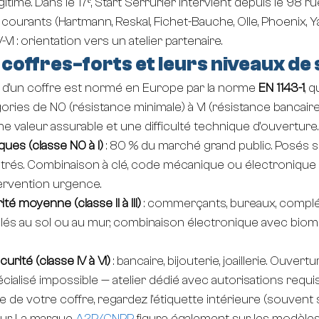
égitime. Dans le 17ᵉ, Start Serrurier intervient depuis le 98 ru
urants (Hartmann, Reskal, Fichet-Bauche, Olle, Phoenix, Yal
VI : orientation vers un atelier partenaire.
 coffres-forts et leurs niveaux de
 d'un coffre est normé en Europe par la norme 
EN 1143-1
, q
ories de N0 (résistance minimale) à VI (résistance bancaire
 valeur assurable et une difficulté technique d'ouverture.
ues (classe N0 à I)
 : 80 % du marché grand public. Posés s
strés. Combinaison à clé, code mécanique ou électronique s
ervention urgence.
té moyenne (classe II à III)
 : commerçants, bureaux, compl
llés au sol ou au mur, combinaison électronique avec biom
urité (classe IV à VI)
 : bancaire, bijouterie, joaillerie. Ouvert
ialisé impossible — atelier dédié avec autorisations requis
sse de votre coffre, regardez l'étiquette intérieure (souvent 
ur. La marque 
A2P/CNPP
 figure également sur les modèles