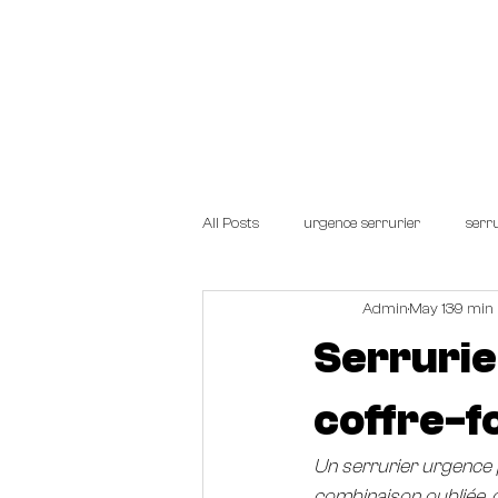
Start.
TARIFS
SERRUR
All Posts
urgence serrurier
serru
Admin
May 13
9 min 
Serrurie
coffre-
Un serrurier urgence p
combinaison oubliée, c