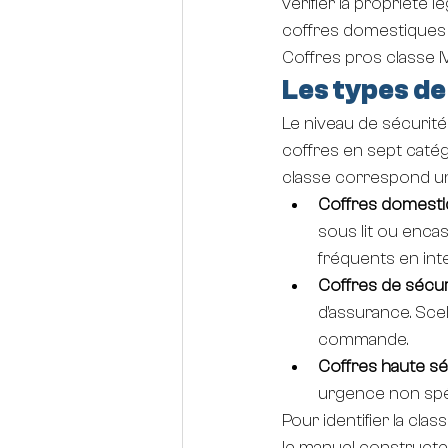
vérifier la propriété l
coffres domestiques co
Coffres pros classe IV-
Les types de
Le niveau de sécurité
coffres en sept catég
classe correspond une
Coffres domestiq
sous lit ou enca
fréquents en int
Coffres de sécuri
d'assurance. Sce
commande.
Coffres haute séc
urgence non spéc
Pour identifier la cla
le manuel constructe