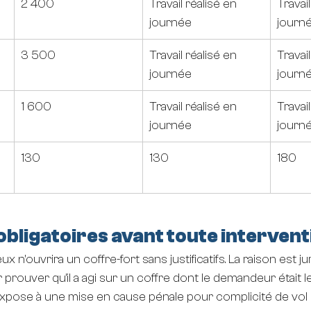
2 400
Travail réalisé en 
Travail
journée
journ
3 500
Travail réalisé en 
Travail
journée
journ
1 600
Travail réalisé en 
Travail
journée
journ
130
130
180
bligatoires avant toute intervent
 n'ouvrira un coffre-fort sans justificatifs. La raison est juri
 prouver qu'il a agi sur un coffre dont le demandeur était le
 s'expose à une mise en cause pénale pour complicité de vol 