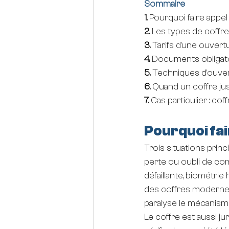
Sommaire
1. 
Pourquoi faire appel
2. 
Les types de coffre
3. 
Tarifs d'une ouvert
4. 
Documents obligato
5. 
Techniques d'ouver
6. 
Quand un coffre jus
7. 
Cas particulier : co
Pourquoi fai
Trois situations prin
perte ou oubli de comb
défaillante, biométrie
des coffres modernes
paralyse le mécanisme
Le coffre est aussi ju