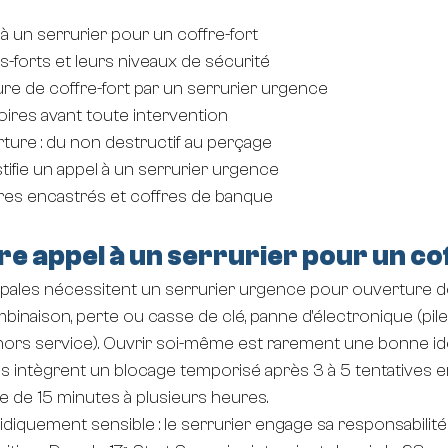
 à un serrurier pour un coffre-fort
s-forts et leurs niveaux de sécurité
ure de coffre-fort par un serrurier urgence
ires avant toute intervention
ture : du non destructif au perçage
tifie un appel à un serrurier urgence
ffres encastrés et coffres de banque
re appel à un serrurier pour un co
cipales nécessitent un serrurier urgence pour ouverture de 
inaison, perte ou casse de clé, panne d'électronique (pile 
 hors service). Ouvrir soi-même est rarement une bonne idée
 intègrent un blocage temporisé après 3 à 5 tentatives er
 de 15 minutes à plusieurs heures.
ridiquement sensible : le serrurier engage sa responsabilité c