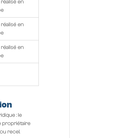
 réalisé en 
ée
 réalisé en 
ée
 réalisé en 
ée
ion
dique : le 
 propriétaire 
ou recel.