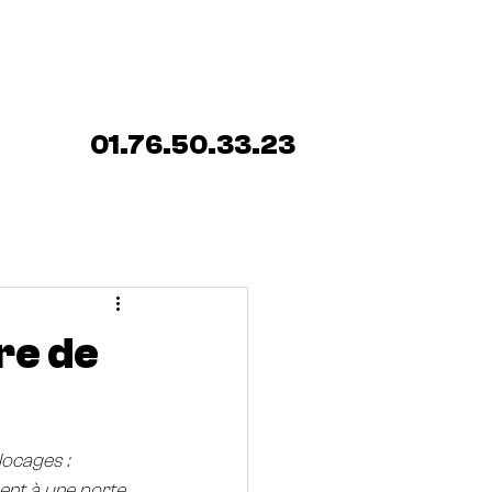
ENCE SERRURIER
Blog
01.76.50.33.23
re de
locages : 
ent à une porte 