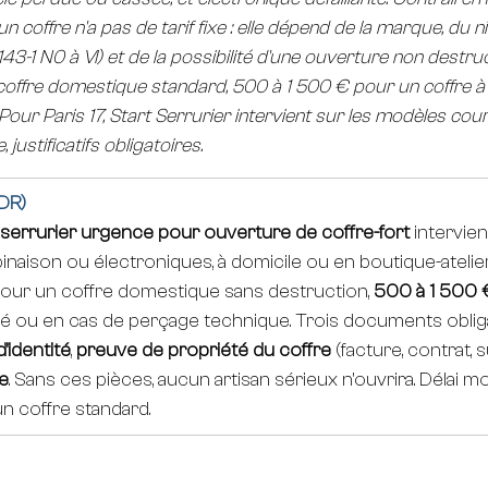
un coffre n'a pas de tarif fixe : elle dépend de la marque, du n
143-1 N0 à VI) et de la possibilité d'une ouverture non destr
offre domestique standard, 500 à 1 500 € pour un coffre à
Pour Paris 17, Start Serrurier intervient sur les modèles cou
justificatifs obligatoires.
DR)
serrurier urgence pour ouverture de coffre-fort
 intervie
aison ou électroniques, à domicile ou en boutique-atelier. T
pour un coffre domestique sans destruction, 
500 à 1 500 
té ou en cas de perçage technique. Trois documents obliga
'identité
, 
preuve de propriété du coffre
 (facture, contrat, 
le
. Sans ces pièces, aucun artisan sérieux n'ouvrira. Délai mo
n coffre standard.