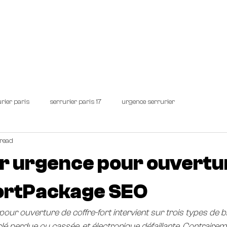
IER PARIS
Demandez un devis personnalisé !
URG
rier paris
serrurier paris 17
urgence serrurier
read
r urgence pour ouvertu
fortPackage SEO
our ouverture de coffre-fort intervient sur trois types de b
lé perdue ou cassée, et électronique défaillante. Contrairem