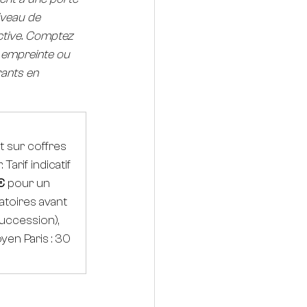
iveau de 
uctive. Comptez 
 empreinte ou 
rants en 
nt sur coffres 
arif indicatif 
€
 pour un 
toires avant 
succession), 
yen Paris : 30 