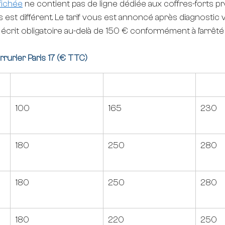
ffichée
 ne contient pas de ligne dédiée aux coffres-forts p
st différent. Le tarif vous est annoncé après diagnostic vi
 écrit obligatoire au-delà de 150 € conformément à l'arrêté 
Serrurier Paris 17 (€ TTC)
Journée (€ TTC)
Soirée (€ TTC)
Nuit (
 
100
165
230
 
180
250
280
 
180
250
280
180
220
250