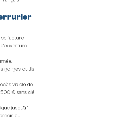
errurier 
 se facture 
é d'ouverture 
urnée, 
 gorges, outils 
accès via clé de 
 500 € sans clé 
ue, jusqu'à 1 
précis du 