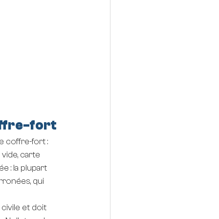
ffre-fort
coffre-fort : 
vide, carte 
 : la plupart 
ronées, qui 
ivile et doit 