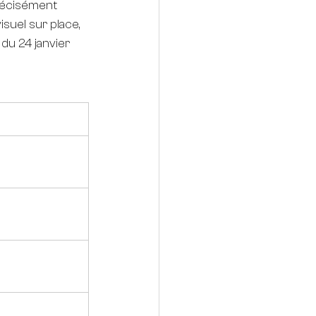
récisément 
suel sur place, 
du 24 janvier 
€ TTC)