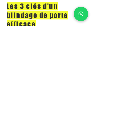
Les 3 clés d'un
blindage de porte
efficace
Un blindage de porte vous assure
que l'entrée dans votre habitation
est bien retardée quand la porte
est forcée
Voir plus
Contact
98 rue Nollet
75017, PARIS